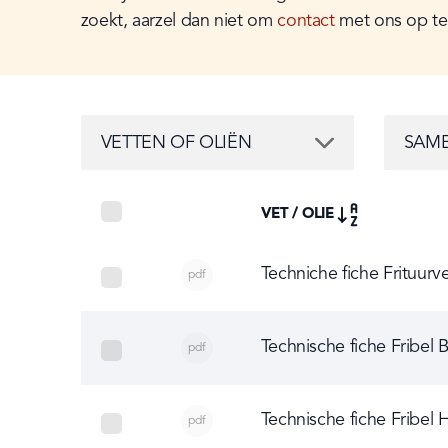
zoekt, aarzel dan niet om 
contact
 met ons op t
VETTEN OF OLIËN
SAMENS
VETTEN OF OLIËN
SAME
SELECT ALL
VET / OLIE
THUMBNAIL
SELECT ROW
Techniche fiche Frituurv
pdf
select Techniche fiche Frituurvet Fribel Ru
Technische fiche Fribel B
pdf
select Technische fiche Fribel Bofri
Technische fiche Fribel H
pdf
select Technische fiche Fribel Halal Mix