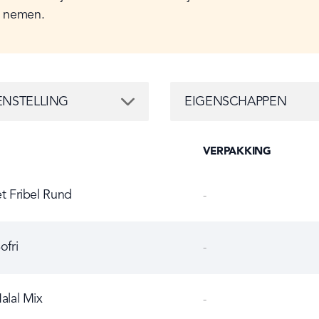
e nemen.
TELLING
EIGENSCHAPPEN
NSTELLING
EIGENSCHAPPEN
VERPAKKING
et Fribel Rund
-
nd
ofri
-
alal Mix
-