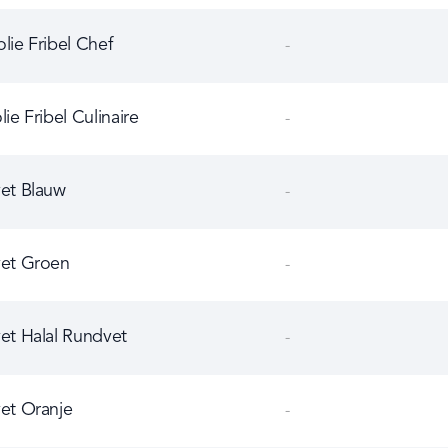
lie Fribel Chef
-
Chef
lie Fribel Culinaire
-
ulinaire
vet Blauw
-
vet Groen
-
vet Halal Rundvet
-
undvet
vet Oranje
-