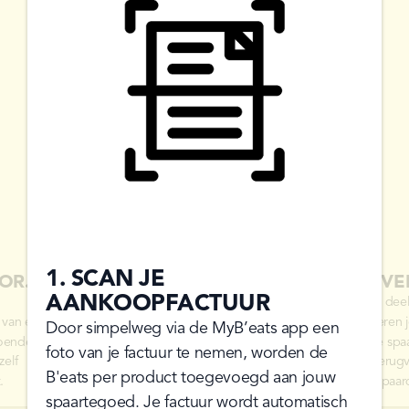
1. SCAN JE
OR...
2. V
AANKOOPFACTUUR
Alle dee
 van een
leveren 
Door simpelweg via de MyB’eats app een
doende
in je sp
foto van je factuur te nemen, worden de
zelf
je terug
B'eats per product toegevoegd aan jouw
.
gespaar
spaartegoed. Je factuur wordt automatisch