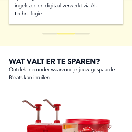
ingelezen en digitaal verwerkt via AI-
technologie.
Go to
Go to
Go to
Go to
Go to
Go to
slide
1
slide
2
slide
0
slide
1
slide
2
slide
0
WAT VALT ER TE SPAREN?
Ontdek hieronder waarvoor je jouw gespaarde 
B'eats kan inruilen.