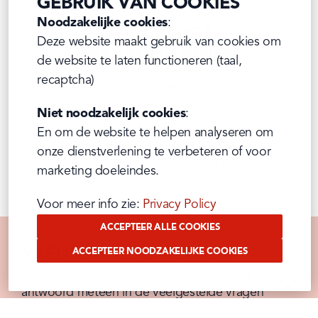
GEBRUIK VAN COOKIES
Noodzakelijke cookies
:

VOUCHERS &
Deze website maakt gebruik van cookies om 
WAARDEBONNEN
de website te laten functioneren (taal, 
recaptcha)
Heb je nood aan een pauze, een 
verwenmoment voor jezelf en/of jouw 
Niet noodzakelijk cookies
:

collega’s? Ruil je B'eats in voor één of 
En om de website te helpen analyseren om 
meerdere van de beschikbare 
onze dienstverlening te verbeteren of voor 
cadeaubonnen in onze Pauwels Shop.
marketing doeleindes.
Voor meer info zie: 
Privacy Policy
ACCEPTEER ALLE COOKIES
VEELGESTELDE VRAGEN
ACCEPTEER NOODZAKELIJKE COOKIES
Nog vragen over de MyB'eats app? Vind je 
antwoord meteen in de veelgestelde vragen 
hieronder.