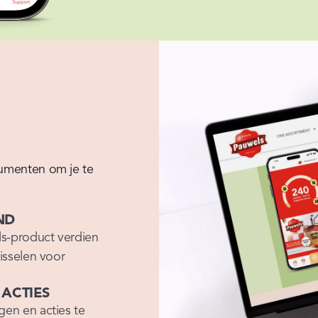
umenten om je te 
ND
s-product verdien 
isselen voor 
 ACTIES
en en acties te 