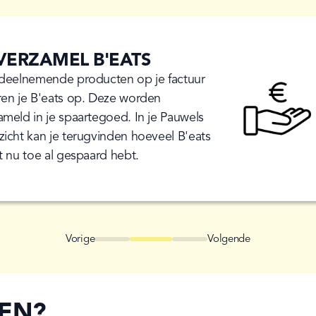
 VERZAMEL B'EATS
 deelnemende producten op je factuur
ren je B'eats op. Deze worden
ameld in je spaartegoed. In je Pauwels
zicht kan je terugvinden hoeveel B'eats
ot nu toe al gespaard hebt.
Vorige
Volgende
Go to
Go to
Go to
Go to
Go to
Go to
Go to
G
slide
1
slide
2
slide
0
slide
1
slide
2
slide
0
slide
1
sl
REN?