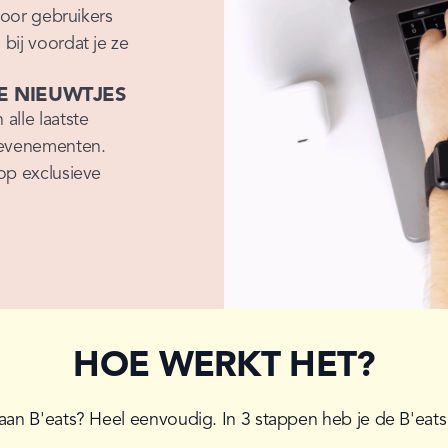
voor gebruikers 
ij voordat je ze 
LE NIEUWTJES
lle laatste 
 evenementen. 
p exclusieve 
HOE WERKT HET?
aan B'eats? Heel eenvoudig. In 3 stappen heb je de B'eats a