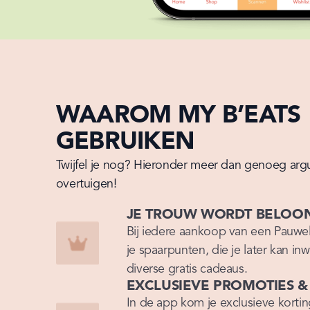
WAAROM MY B’EATS
GEBRUIKEN
Twijfel je nog? Hieronder meer dan genoeg arg
overtuigen!
JE TROUW WORDT BELOO
Bij iedere aankoop van een Pauwel
je spaarpunten, die je later kan inw
diverse gratis cadeaus.
EXCLUSIEVE PROMOTIES &
In de app kom je exclusieve korting