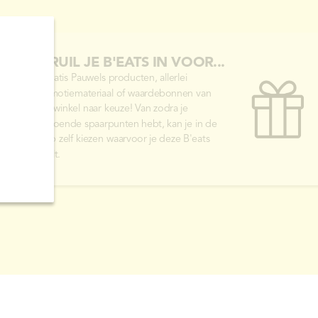
3. RUIL JE B'EATS IN VOOR...
... gratis Pauwels producten, allerlei
promotiemateriaal of waardebonnen van
een winkel naar keuze! Van zodra je
voldoende spaarpunten hebt, kan je in de
shop zelf kiezen waarvoor je deze B'eats
inruilt.
o to
ide
2